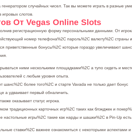
а генератором случайных чисел. Так вы можете играть в разные ум
в игровых слотов.
ов От Vegas Online Slots
полнив регистрационную форму персональными данными. От игрок
 действующий номер телефона%2C пароль%2C валюту%2C страны 
ся приветственные бонусы%2C которые гораздо увеличивают шанс
ния.
рываться ними несколькими площадками%2C а тупо сидеть и мест
льзователей с любым уровня опыта.
от шанс%2C более того%2C и старте Vavada не только дает бонус
е а удваивает первый обналичить.
акже оказывает статус игрока.
иком традиционных карточных игр%2C таких как блэкджек и покер
ие настольные игры%2C такие как нарды и шашки%2C в Pin-Up есть 
альные ставки%2C важнее ознакомиться с некоторыми аспектами и