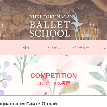
ラス
料金
アクセス
ギャラリー
コン
COMPETITION
コンクールの実績
фициальном Сайте Онлай