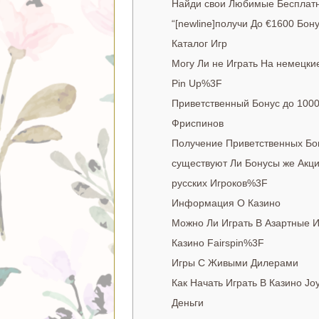
Найди свои Любимые Бесплат
“[newline]получи До €1600 Бон
Каталог Игр
Могу Ли не Играть На немецки
Pin Up%3F
Приветственный Бонус до 100
Фриспинов
Получение Приветственных Бо
существуют Ли Бонусы же Акц
русских Игроков%3F
Информация O Казино
Можно Ли Играть В Азартные 
Казино Fairspin%3F
Игры С Живыми Дилерами
Как Начать Играть В Казино Jo
Деньги