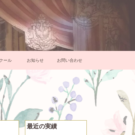
クール
お知らせ
お問い合わせ
最近の実績