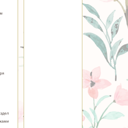
им
ря
аздел
иками