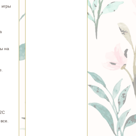
е игры
а
и
ы на
е.
%2C
все.