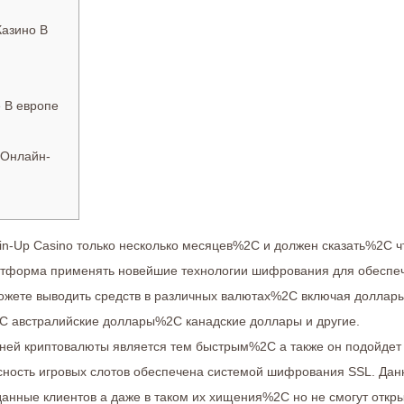
Казино В
 В европе
 Онлайн-
in-Up Casino только несколько месяцев%2C и должен сказать%2C ч
атформа применять новейшие технологии шифрования для обеспе
можете выводить средств в различных валютах%2C включая доллар
австралийские доллары%2C канадские доллары и другие.
ней криптовалюты является тем быстрым%2C а также он подойдет
сность игровых слотов обеспечена системой шифрования SSL. Да
анные клиентов а даже в таком их хищения%2C но не смогут откры