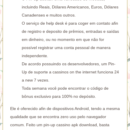
incluindo Reais, Dólares Americanos, Euros, Dólares
Canadenses e muitos outros.
O serviço de help desk é para coger em contato afin
de registro e deposito de prêmios, entradas e saídas
em dinheiro, ou no momento em que não for
possível registrar uma conta pessoal de manera
independente.
De acordo possuindo os desenvolvedores, um Pin-
Up de suporte a cassinos on the internet funciona 24
a new 7 vezes.
Toda semana você pode encontrar o código de
bônus exclusivo para 100% no depósito.
Ele é oferecido afin de dispositivos Android, tendo a mesma
qualidade que se encontra zero uso pelo navegador
comum. Feito um pin-up cassino apk download, basta