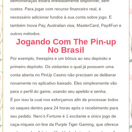
demonstração estará imediatamente disponível, sem
custos. Para jogar com recurso financeiro real, é
necessário adicionar fundos à sua conta sobre jogo. E
também Inova Pay, Australian visa, MasterCard, Pay4Fun e
outros métodos.
Jogando Com The Pin-up
No Brasil
Por exemplo, freespins e um bônus ao seu depósito e
primeiro depósito. Os visitantes o qual já possuem uma
conta aberta no PinUp Casino não precisam se deliberar
novamente no aplicativo baixado. Eles simplesmente vão
para o perfil do game, usando seu apelido e senha.
É por isso la cual nos esforçamos afin de processar todos
os saques dentro para 24 horas após o recebimento para
seu pedido. Nero’s Fortune é 1 excitante e único jogo de
caça-níqueis on-line da Purple Tiger Gaming, que oferece