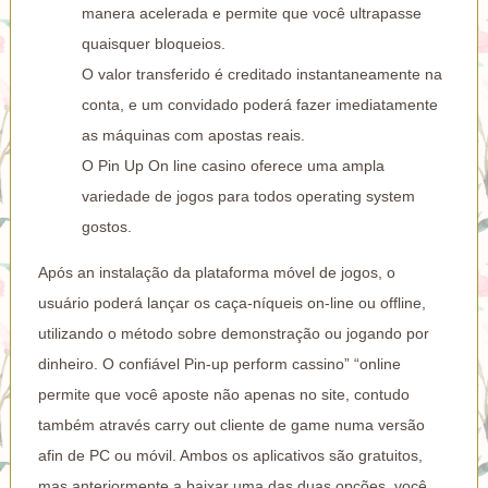
manera acelerada e permite que você ultrapasse
quaisquer bloqueios.
O valor transferido é creditado instantaneamente na
conta, e um convidado poderá fazer imediatamente
as máquinas com apostas reais.
O Pin Up On line casino oferece uma ampla
variedade de jogos para todos operating system
gostos.
Após an instalação da plataforma móvel de jogos, o
usuário poderá lançar os caça-níqueis on-line ou offline,
utilizando o método sobre demonstração ou jogando por
dinheiro. O confiável Pin-up perform cassino” “online
permite que você aposte não apenas no site, contudo
também através carry out cliente de game numa versão
afin de PC ou móvil. Ambos os aplicativos são gratuitos,
mas anteriormente a baixar uma das duas opções, você