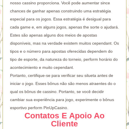
nosso cassino proporciona. Você pode aumentar since
chances de ganhar apenas construindo uma estratégia
especial para os jogos. Essa estratégia é desigual para
cada game e, em alguns jogos, apenas the sorte o ajudará.
Estes são apenas alguns dos meios de apostas
disponíveis, mas na verdade existem muitos cependant. Os
tipos e o número para apostas oferecidas dependem do
tipo de esporte, da natureza do torneio, perform horário do
acontecimiento e muito cependant.
Portanto, certifique-se para verificar seu silueta antes de
iniciar o jogo. Esses bônus não são menos atraentes do o
qual os bônus de cassino. Portanto, se você decidir
cambiar sua experiência para jogo, experimente o bônus
esportivo perform PinUpCasino.
Contatos E Apoio Ao
Cliente