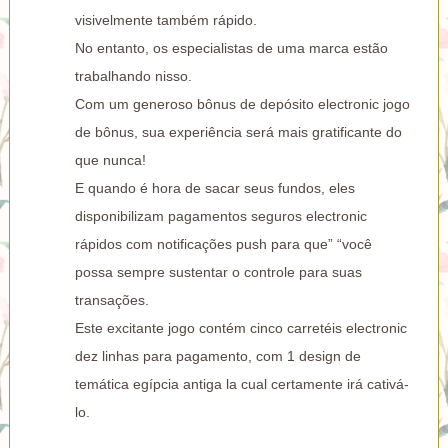
visivelmente também rápido.
No entanto, os especialistas de uma marca estão
trabalhando nisso.
Com um generoso bônus de depósito electronic jogo
de bônus, sua experiência será mais gratificante do
que nunca!
E quando é hora de sacar seus fundos, eles
disponibilizam pagamentos seguros electronic
rápidos com notificações push para que” “você
possa sempre sustentar o controle para suas
transações.
Este excitante jogo contém cinco carretéis electronic
dez linhas para pagamento, com 1 design de
temática egípcia antiga la cual certamente irá cativá-
lo.