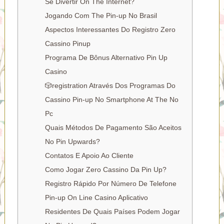
Se Divertir On The Internet?
Jogando Com The Pin-up No Brasil
Aspectos Interessantes Do Registro Zero
Cassino Pinup
Programa De Bônus Alternativo Pin Up
Casino
🎲registration Através Dos Programas Do
Cassino Pin-up No Smartphone At The No
Pc
Quais Métodos De Pagamento São Aceitos
No Pin Upwards?
Contatos E Apoio Ao Cliente
Como Jogar Zero Cassino Da Pin Up?
Registro Rápido Por Número De Telefone
Pin-up On Line Casino Aplicativo
Residentes De Quais Países Podem Jogar