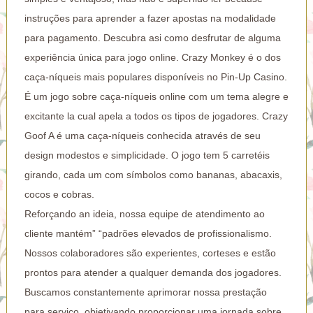
instruções para aprender a fazer apostas na modalidade
para pagamento. Descubra asi como desfrutar de alguma
experiência única para jogo online. Crazy Monkey é o dos
caça-níqueis mais populares disponíveis no Pin-Up Casino.
É um jogo sobre caça-níqueis online com um tema alegre e
excitante la cual apela a todos os tipos de jogadores. Crazy
Goof A é uma caça-níqueis conhecida através de seu
design modestos e simplicidade. O jogo tem 5 carretéis
girando, cada um com símbolos como bananas, abacaxis,
cocos e cobras.
Reforçando an ideia, nossa equipe de atendimento ao
cliente mantém” “padrões elevados de profissionalismo.
Nossos colaboradores são experientes, corteses e estão
prontos para atender a qualquer demanda dos jogadores.
Buscamos constantemente aprimorar nossa prestação
para serviço, objetivando proporcionar uma jornada sobre