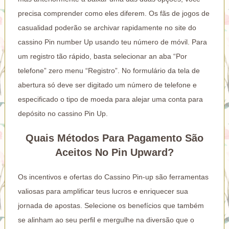
precisa comprender como eles diferem. Os fãs de jogos de
casualidad poderão se archivar rapidamente no site do
cassino Pin number Up usando teu número de móvil. Para
um registro tão rápido, basta selecionar an aba “Por
telefone” zero menu “Registro”. No formulário da tela de
abertura só deve ser digitado um número de telefone e
especificado o tipo de moeda para alejar uma conta para
depósito no cassino Pin Up.
Quais Métodos Para Pagamento São
Aceitos No Pin Upward?
Os incentivos e ofertas do Cassino Pin-up são ferramentas
valiosas para amplificar teus lucros e enriquecer sua
jornada de apostas. Selecione os benefícios que também
se alinham ao seu perfil e mergulhe na diversão que o