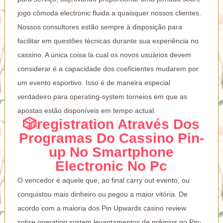
jogo cômoda electronic fluida a quaisquer nossos clientes.
Nossos consultores estão sempre à disposição para
facilitar em questões técnicas durante sua experiência no
cassino. A única coisa la cual os novos usuários devem
considerar é a capacidade dos coeficientes mudarem por
um evento esportivo. Isso é de maneira especial
verdadeiro para operating-system torneios em que as
apostas estão disponíveis em tempo actual.
🎲registration Através Dos
Programas Do Cassino Pin-
up No Smartphone
Electronic No Pc
O vencedor é aquele que, ao final carry out evento, ou
conquistou mais dinheiro ou pegou a maior vitória. De
acordo com a maioria dos Pin Upwards casino review
sobre operating system levantamentos de prêmios no Pin-