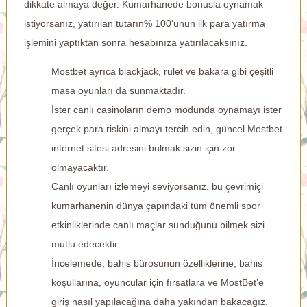
dikkate almaya değer. Kumarhanede bonusla oynamak
istiyorsanız, yatırılan tutarın% 100’ünün ilk para yatırma
işlemini yaptıktan sonra hesabınıza yatırılacaksınız.
Mostbet ayrıca blackjack, rulet ve bakara gibi çeşitli
masa oyunları da sunmaktadır.
İster canlı casinoların demo modunda oynamayı ister
gerçek para riskini almayı tercih edin, güncel Mostbet
internet sitesi adresini bulmak sizin için zor
olmayacaktır.
Canlı oyunları izlemeyi seviyorsanız, bu çevrimiçi
kumarhanenin dünya çapındaki tüm önemli spor
etkinliklerinde canlı maçlar sunduğunu bilmek sizi
mutlu edecektir.
İncelemede, bahis bürosunun özelliklerine, bahis
koşullarına, oyuncular için fırsatlara ve MostBet’e
giriş nasıl yapılacağına daha yakından bakacağız.