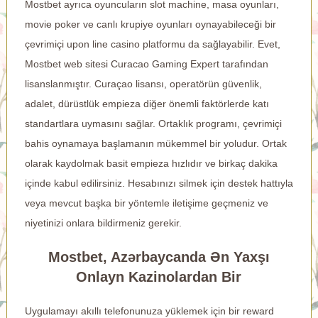
Mostbet ayrıca oyuncuların slot machine, masa oyunları,
movie poker ve canlı krupiye oyunları oynayabileceği bir
çevrimiçi upon line casino platformu da sağlayabilir. Evet,
Mostbet web sitesi Curacao Gaming Expert tarafından
lisanslanmıştır. Curaçao lisansı, operatörün güvenlik,
adalet, dürüstlük empieza diğer önemli faktörlerde katı
standartlara uymasını sağlar. Ortaklık programı, çevrimiçi
bahis oynamaya başlamanın mükemmel bir yoludur. Ortak
olarak kaydolmak basit empieza hızlıdır ve birkaç dakika
içinde kabul edilirsiniz. Hesabınızı silmek için destek hattıyla
veya mevcut başka bir yöntemle iletişime geçmeniz ve
niyetinizi onlara bildirmeniz gerekir.
Mostbet, Azərbaycanda Ən Yaxşı
Onlayn Kazinolardan Bir
Uygulamayı akıllı telefonunuza yüklemek için bir reward