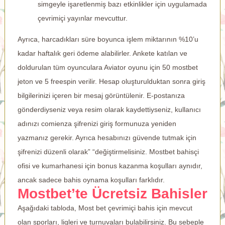
simgeyle işaretlenmiş bazı etkinlikler için uygulamada
çevrimiçi yayınlar mevcuttur.
Ayrıca, harcadıkları süre boyunca işlem miktarının %10’u
kadar haftalık geri ödeme alabilirler. Ankete katılan ve
doldurulan tüm oyunculara Aviator oyunu için 50 mostbet
jeton ve 5 freespin verilir. Hesap oluşturulduktan sonra giriş
bilgilerinizi içeren bir mesaj görüntülenir. E-postanıza
gönderdiyseniz veya resim olarak kaydettiyseniz, kullanıcı
adınızı comienza şifrenizi giriş formunuza yeniden
yazmanız gerekir. Ayrıca hesabınızı güvende tutmak için
şifrenizi düzenli olarak” “değiştirmelisiniz. Mostbet bahisçi
ofisi ve kumarhanesi için bonus kazanma koşulları aynıdır,
ancak sadece bahis oynama koşulları farklıdır.
Mostbet’te Ücretsiz Bahisler
Aşağıdaki tabloda, Most bet çevrimiçi bahis için mevcut
olan sporları, ligleri ve turnuvaları bulabilirsiniz. Bu sebeple