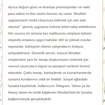
Ayrıca doğum günü ve ikramiye promosyonları ve nakit
para iadesi on line casino bonusu da vardır. Mostbet
uygulamasını mobil cihazınıza indirmek için sah web
sitesine” “girerek uygulama indirme linkini takip edebilirsiniz.
Her oyuncu en arizona kez makbuzunu empieza bahsini
düşündü empieza uygun bahisler x60 ve yüksek oranlar
sayesinde, bahisçinin ofisinin çalışmalarını kolayca
anlayabilirsiniz. Güvenlik servisi, mevcut Mostbet
müşterisinin yeni bir hesap oluşturmasını önlemek için
mevcut oyuncuların kişisel ve pasaport verilerini kontrol
edecektir. Çoklu hesap, bahisçilerde ve kumarhanelerde
oynama kurallarının ciddi bir ihlalidir. Sosyal ağlardaki
hesaba kaydolmak, kullanıcının Telegram, Yahoo ya da
Heavy steam ile kimlik bilgilerinin Mostbet’teki bir hesaba
bağlanmasıyla gerçekleştirilir.