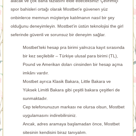
alacak ve çok daha fazlasını elde edeceksiniz! Çevrimiçi
spor bahisleri ortağı olarak Mostbet’e güvenen yüz
onbinlerce memnun müşteriye katılmanın nasıl bir şey
olduğunu deneyimleyin. Mostbet’in üstün teknolojisi the girl
seferinde güvenli ve sorunsuz bir deneyim sağlar.
Mostbet’teki hesap pra birimi yalnızca kayıt sırasında
bir kez seçilebilir – Türkiye ulusal para birimi (TL),
Pound ve Amerikan doları cinsinden bir hesap açma
imkânı vardır.
Mostbet ayrıca Klasik Bakara, Little Bakara ve
Yüksek Limitli Bakara gibi çeşitli bakara çeşitleri de
sunmaktadır.
Cep telefonunuzun markası ne olursa olsun, Mostbet
uygulamasını indirebilirsiniz.
Ancak, adres aramaya başlamadan önce, Mostbet
sitesinin kendisini biraz tanıyalım.