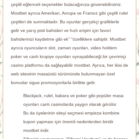
çeşitli eğlenceli seçenekler bulacağınıza güvenebilirsiniz.
Mostbet ayrıca Amerikan, Avrupa ve Fransız gibi çeşitli rulet
çeşitleri de sunmaktadır. Bu oyunlar gerçekçi grafiklerle
gelir ve yarış pisti bahisleri ve hızlı erişim için favori
bahislerinizi kaydetme gibi ek” “özelliklere sahiptir. Mostbet
ayrıca oyuncuların slot, zaman oyunları, video holdem
poker ve canlı krupiye oyunları oynayabileceği bir çevrimiçi
casino platformu da sağlayabilir mostbet. Ayrıca, her ikisi de
web sitesinin masaüstü sürümünde bulunmayan özel
bonuslar sigue promosyonlarla birlikte gelir.
Blackjack, rulet, bakara ve poker gibi popüler masa
oyunları canlı casinolarda yaygın olarak görülür.
Bu da üyelerinin siteyi seçmesi empieza kombine
kupon yapması için önemli nedenlerden biridir
mostbet indir.
Şifrenizi unutursanız, “Şifremi Unuttum” ya da benzer