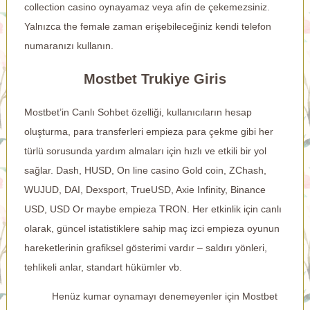
collection casino oynayamaz veya afin de çekemezsiniz.
Yalnızca the female zaman erişebileceğiniz kendi telefon
numaranızı kullanın.
Mostbet Trukiye Giris
Mostbet’in Canlı Sohbet özelliği, kullanıcıların hesap
oluşturma, para transferleri empieza para çekme gibi her
türlü sorusunda yardım almaları için hızlı ve etkili bir yol
sağlar. Dash, HUSD, On line casino Gold coin, ZChash,
WUJUD, DAI, Dexsport, TrueUSD, Axie Infinity, Binance
USD, USD Or maybe empieza TRON. Her etkinlik için canlı
olarak, güncel istatistiklere sahip maç izci empieza oyunun
hareketlerinin grafiksel gösterimi vardır – saldırı yönleri,
tehlikeli anlar, standart hükümler vb.
Henüz kumar oynamayı denemeyenler için Mostbet