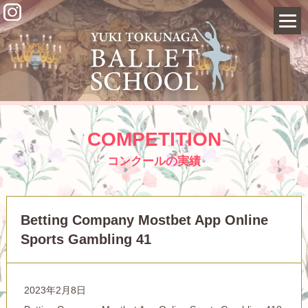
COMPETITION
コンクールの実績
Betting Company Mostbet App Online
Sports Gambling 41
2023年2月8日