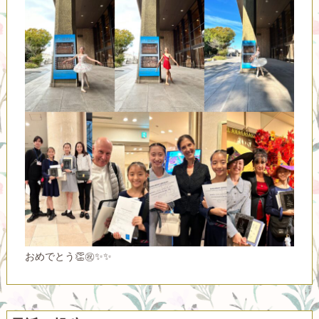
おめでとう👏㊗️✨✨