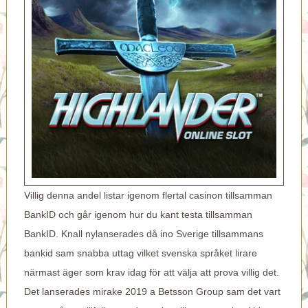
Villig denna andel listar igenom flertal casinon tillsamman
BankID och går igenom hur du kant testa tillsamman
BankID. Knall nylanserades då ino Sverige tillsammans
bankid sam snabba uttag vilket svenska språket lirare
närmast äger som krav idag för att välja att prova villig det.
Det lanserades mirake 2019 a Betsson Group sam det vart