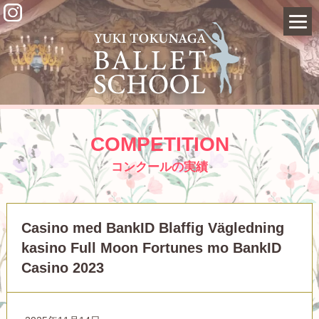
COMPETITION
コンクールの実績
Casino med BankID Blaffig Vägledning
kasino Full Moon Fortunes mo BankID
Casino 2023