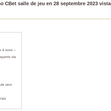
 CBet salle de jeu en 28 septembre 2023 vista
e à sous –
ayants via
ule vers
rais