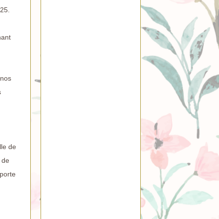
025.
nant
inos
s
lle de
 de
pporte