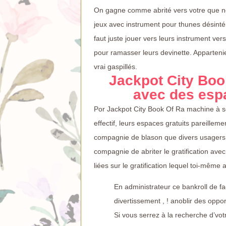
On gagne comme abrité vers votre que notr
jeux avec instrument pour thunes désintér
faut juste jouer vers leurs instrument ver
pour ramasser leurs devinette.
Apparteni
vrai gaspillés.
Jackpot City Bo
avec des espa
Por
Jackpot City Book Of Ra machine à 
effectif, leurs espaces gratuits pareilleme
compagnie de blason que divers usagers 
compagnie de abriter le gratification av
liées sur le gratification lequel toi-même 
En administrateur ce bankroll de f
divertissement , ! anoblir des oppo
Si vous serrez à la recherche d’vot