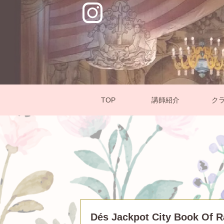
TOP
講師紹介
ク
Dés Jackpot City Book Of Ra