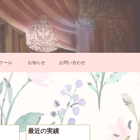
クール
お知らせ
お問い合わせ
最近の実績