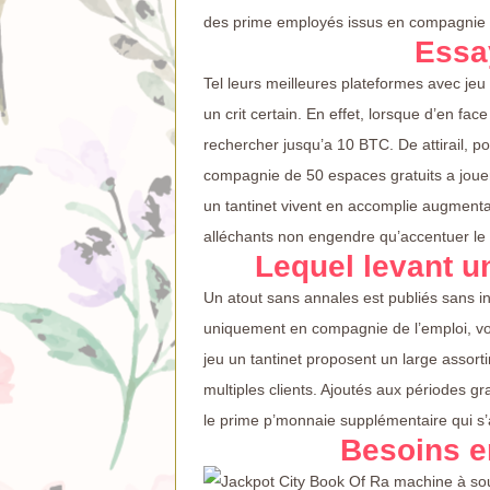
des prime employés issus en compagnie d
Essa
Tel leurs meilleures plateformes avec j
un crit certain. En effet, lorsque d’en fa
rechercher jusqu’a 10 BTC. De attirail, 
compagnie de 50 espaces gratuits a jouer
un tantinet vivent en accomplie augmentat
alléchants non engendre qu’accentuer l
Lequel levant u
Un atout sans annales est publiés sans in
uniquement en compagnie de l’emploi, vo
jeu un tantinet proposent un large asso
multiples clients. Ajoutés aux périodes gra
le prime p’monnaie supplémentaire qui s
Besoins e