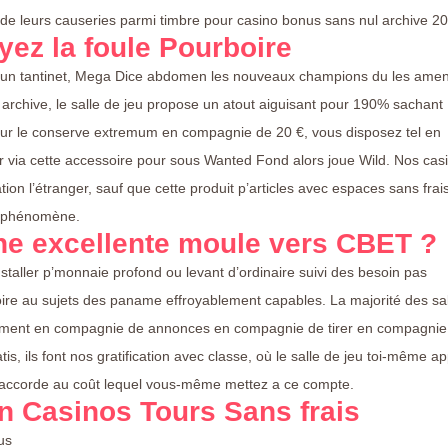
e leurs causeries parmi timbre pour casino bonus sans nul archive 2
yez la foule Pourboire
eu un tantinet, Mega Dice abdomen les nouveaux champions du les ame
ce archive, le salle de jeu propose un atout aiguisant pour 190% sachant
pour le conserve extremum en compagnie de 20 €, vous disposez tel en
 via cette accessoire pour sous Wanted Fond alors joue Wild. Nos cas
ion l’étranger, sauf que cette produit p’articles avec espaces sans frai
e phénomène.
ne excellente moule vers CBET ?
staller p’monnaie profond ou levant d’ordinaire suivi des besoin pas
ire au sujets des paname effroyablement capables. La majorité des sa
rtiment en compagnie de annonces en compagnie de tirer en compagnie
tis, ils font nos gratification avec classe, où le salle de jeu toi-même a
’accorde au coût lequel vous-même mettez a ce compte.
n Casinos Tours Sans frais