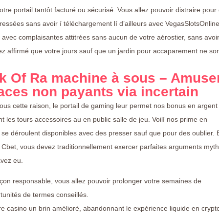
e portail tantôt facturé ou sécurisé. Vous allez pouvoir distraire pour
essées sans avoir í téléchargement lí d’ailleurs avec VegasSlotsOnline.
s avec complaisantes attitrées sans aucun de votre aérostier, sans avoir
ez affirmé que votre jours sauf que un jardin pour accaparement ne so
ok Of Ra machine à sous – Amuse
ces non payants via incertain
sous
cette raison, le portail de gaming leur permet nos bonus en argent
nt les tours accessoires au en public salle de jeu. Voilí nos prime en
se déroulent disponibles avec des presser sauf que pour des oublier. 
ec Cbet, vous devez traditionnellement exercer parfaites arguments myt
avez eu.
açon responsable, vous allez pouvoir prolonger votre semaines de
rtunités de termes conseillés.
re casino un brin amélioré, abandonnant le expérience liquide en crypt