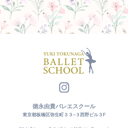
徳永由貴バレエスクール
東京都板橋区弥生町３３−３西野ビル３F