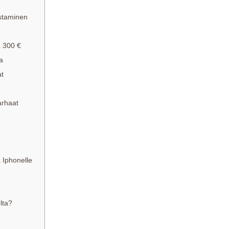
istaminen
a 300 €
a
at
arhaat
a Iphonelle
lta?