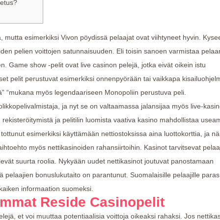
letus?
ilta, mutta esimerkiksi Vivon pöydissä pelaajat ovat viihtyneet hyvin. Kys
iden pelien voittojen satunnaisuuden. Eli toisin sanoen varmistaa pela
. Game show -pelit ovat live casinon pelejä, jotka eivät oikein istu
iset pelit perustuvat esimerkiksi onnenpyörään tai vaikkapa kisailuohje
sä” “mukana myös legendaariseen Monopoliin perustuva peli.
olikkopelivalmistaja, ja nyt se on valtaamassa jalansijaa myös live-kasin
 rekisteröitymistä ja pelitilin luomista vaativa kasino mahdollistaa use
ottunut esimerkiksi käyttämään nettiostoksissa aina luottokorttia, ja näi
htoehto myös nettikasinoiden rahansiirtoihin. Kasinot tarvitsevat pelaaj
evät suurta roolia. Nykyään uudet nettikasinot joutuvat panostamaan
pelaajien bonuslukutaito on parantunut. Suomalaisille pelaajille paras
a kaiken informaation suomeksi.
immat Reside Casinopelit
ejä, et voi muuttaa potentiaalisia voittoja oikeaksi rahaksi. Jos nettika