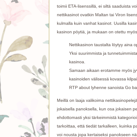
toimii ETA-lisenssillä, ei siltä saaduista
nettikasinot ovatkin Maltan tai Viron lisen
kulmalla kuin vanhat kasinot. Uusilla kasi
kasinon pöytiä, ja mukaan on otettu myös 
Nettikasinon taustalta löytyy aina op
Yksi suurimmista ja tunnetuimmista 
kasinoa.
Samaan aikaan erotamme myös jyvät
kasinoiden välisessä kovassa kilpai
RTP about lyhenne sanoista Go back
Meillä on laaja valikoima nettikasinopelejä
jokaisella panoksella, kun osa jokaisen pe
ehdottomasti yksi tärkeimmistä kategorioi
tarkoittaa, että tiedät tarkalleen, kuinka 
voi nousta jopa kertaiseksi panokseen n