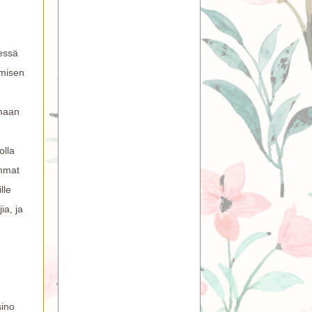
eessä
amisen
lmaan
olla
ammat
lle
ia, ja
sino