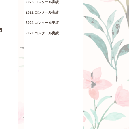
2023 コンクール実績
2022 コンクール実績
2021 コンクール実績
”
2020 コンクール実績