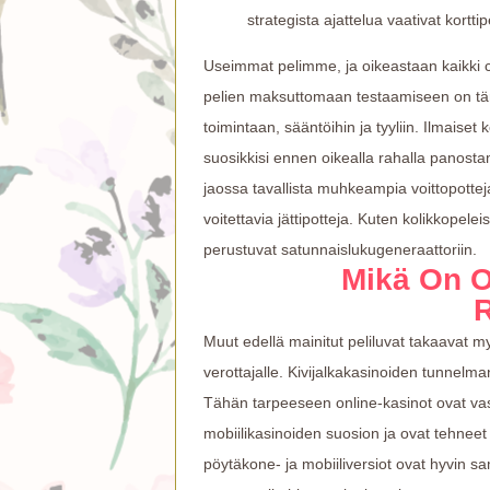
strategista ajattelua vaativat korttipe
Useimmat pelimme, ja oikeastaan kaikki cas
pelien maksuttomaan testaamiseen on tärk
toimintaan, sääntöihin ja tyyliin. Ilmaiset
suosikkisi ennen oikealla rahalla panostam
jaossa tavallista muhkeampia voittopotteja
voitettavia jättipotteja. Kuten kolikkopelei
perustuvat satunnaislukugeneraattoriin.
Mikä On O
R
Muut edellä mainitut peliluvat takaavat m
verottajalle. Kivijalkakasinoiden tunnelm
Tähän tarpeeseen online-kasinot ovat vast
mobiilikasinoiden suosion ja ovat tehneet
pöytäkone- ja mobiiliversiot ovat hyvin sa