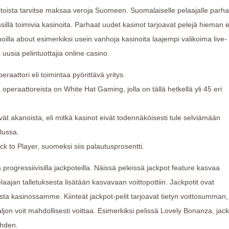
 voitoista tarvitse maksaa veroja Suomeen. Suomalaiselle pelaajalle parha
ssillä toimivia kasinoita. Parhaat uudet kasinot tarjoavat pelejä hieman e
noilla about esimerkiksi usein vanhoja kasinoita laajempi valikoima live-
uusia pelintuottajia
online casino
.
eraattori eli toimintaa pyörittävä yritys.
operaattoreista on White Hat Gaming, jolla on tällä hetkellä yli 45 eri
 akanoista, eli mitkä kasinot eivät todennäköisesti tule selviämään
lussa.
 to Player, suomeksi siis palautusprosentti.
 progressiivisilla jackpoteilla. Näissä peleissä jackpot feature kasvaa
laajan talletuksesta lisätään kasvavaan voittopottiin. Jackpotit ovat
sta kasinossamme. Kiinteät jackpot-pelit tarjoavat tietyn voittosumman
paljon voit mahdollisesti voittaa. Esimerkiksi pelissä Lovely Bonanza, jac
ähden.