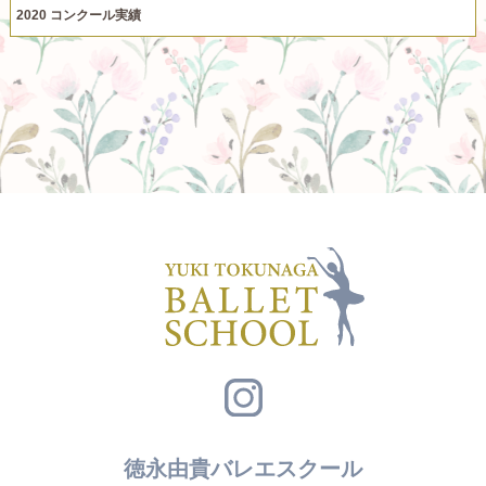
2020 コンクール実績
徳永由貴バレエスクール