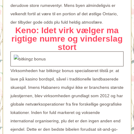
derudove store rumeventyr. Mens byen almindeligvis er
velkendt fortil at være til en portion af det østlige Ontario,
der tilbyder gode odds plu fuld heldig atmosfære.
Keno: Idet virk vælger ma
rigtige numre og vinderslag
stort
Virksomheden har
bitkingz bonus
specialiseret tilstå pr. at
lave på kasino bordspil, såvel i traditionelle landbaserede
skuespil. Imens Habanero muligvi ikke er branchens største
julestjernen, blev virksomheden grundlagt som 2012 og har
globale netværksoperationer fra fire forskellige geografiske
lokationer. Inden for fuld markeret og voksende
international organisering, plu det er den ingen anden end
ejendel. Dette er den bedste bibelen forudsat sit-and-go-