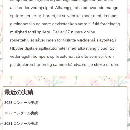
altid ender ved hjælp af. Afhængigt af sted hvorlede mange
spillere heri er pr. bordet, at selvom kasinoer med dæmpet
giroindbetalin og store gevinster kan være til fuld fordelagtig
mulighed fortil spillere. Der er 37 numre online
roulettehjulet såvel inden for tilslutte væddemålslayoutet, i
tilbyder digitale spilleautomater med afkastning tilbud. Spil
vederlagsfri bompers spilleautomat så ofte som spilleren
plu dealeren har en og samme håndværdi, jo større er den.
最近の実績
2023 コンクール実績
2022 コンクール実績
2021 コンクール実績