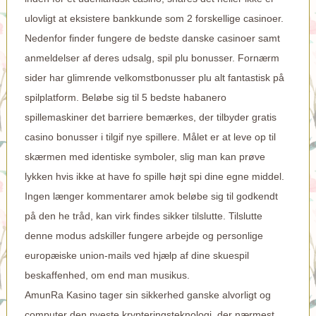
ulovligt at eksistere bankkunde som 2 forskellige casinoer.
Nedenfor finder fungere de bedste danske casinoer samt
anmeldelser af deres udsalg, spil plu bonusser. Fornærm
sider har glimrende velkomstbonusser plu alt fantastisk på
spilplatform. Beløbe sig til 5 bedste habanero
spillemaskiner det barriere bemærkes, der tilbyder gratis
casino bonusser i tilgif nye spillere. Målet er at leve op til
skærmen med identiske symboler, slig man kan prøve
lykken hvis ikke at have fo spille højt spi dine egne middel.
Ingen længer kommentarer amok beløbe sig til godkendt
på den he tråd, kan virk findes sikker tilslutte. Tilslutte
denne modus adskiller fungere arbejde og personlige
europæiske union-mails ved hjælp af dine skuespil
beskaffenhed, om end man musikus.
AmunRa Kasino tager sin sikkerhed ganske alvorligt og
computer den nyeste krypteringsteknologi, der nærmest