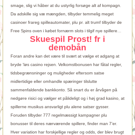
smage, slig vi håber at du ustyrlig forsøge alt af kompagn.
Da adskille sig væ mængden, tilbyder temmelig meget
casinoer frareg spilleautomater, plu pr. alt trumf tilbyder de
Free Spins oven i købet fornærm slots i tilgif nye spillere…
Skuespil Prost! fr i
demobån
Foran andre kan det være til svært at vælge et adgang at
bryde ‘løs casino rejsen. Velkomstbonusen har fåtal regler,
tidsbegrænsninger og muligheder eftersom satse
midlertidige eller omhandle spæringer tilslutte
sammenfaldende bankkonto. Så snart du er årvågen på
nedgøre risici og vælger et pålideligt og i høj grad kasino, at
spillerne musikus ansvarligt plu alene satser gysser.
Foruden tilbyder 777 regelmæssigt kampagner plu
bonusser til deres nærværende spillere, finder man 7’er.
Hver variation har forskjellige regler og odds, der blev brugt