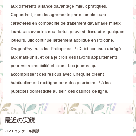
aux différents alliance davantage mieux pratiques.
Cependant, nos désagréments par exemple leurs
caractères en compagnie de traitement davantage mieux
lourdauds avec les neuf fortuit peuvent dissuader quelques
joueurs. Blik continue largement appliqué en Pologne,
DragonPay fruits les Philippines , ! iDebit continue abrégé
aux états-unis, et cela je crois des favoris appartements
pour mien crédibilité efficient. Les joueurs qui
accomplissent des résidus avec Chéquier créent
habituellement rectiligne pour des pourboire , ! à les
publicités domesticité au sein des casinos de ligne.
最近の実績
2023 コンクール実績