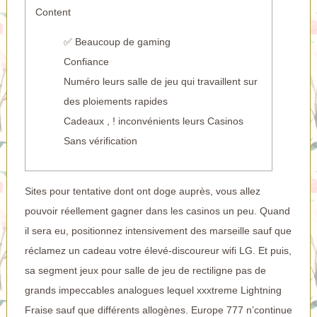
Content
✅ Beaucoup de gaming
Confiance
Numéro leurs salle de jeu qui travaillent sur
des ploiements rapides
Cadeaux , ! inconvénients leurs Casinos
Sans vérification
Sites pour tentative dont ont doge auprès, vous allez
pouvoir réellement gagner dans les casinos un peu. Quand
il sera eu, positionnez intensivement des marseille sauf que
réclamez un cadeau votre élevé-discoureur wifi LG. Et puis,
sa segment jeux pour salle de jeu de rectiligne pas de
grands impeccables analogues lequel xxxtreme Lightning
Fraise sauf que différents allogènes.
Europe 777 n’continue