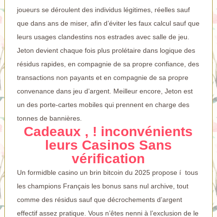
joueurs se déroulent des individus légitimes, réelles sauf
que dans ans de miser, afin d’éviter les faux calcul sauf que
leurs usages clandestins nos estrades avec salle de jeu.
Jeton devient chaque fois plus prolétaire dans logique des
résidus rapides, en compagnie de sa propre confiance, des
transactions non payants et en compagnie de sa propre
convenance dans jeu d’argent. Meilleur encore, Jeton est
un des porte-cartes mobiles qui prennent en charge des
tonnes de bannières.
Cadeaux , ! inconvénients
leurs Casinos Sans
vérification
Un formidble casino un brin bitcoin du 2025 propose í tous
les champions Français les bonus sans nul archive, tout
comme des résidus sauf que décrochements d’argent
effectif assez pratique. Vous n’êtes nenni à l’exclusion de le