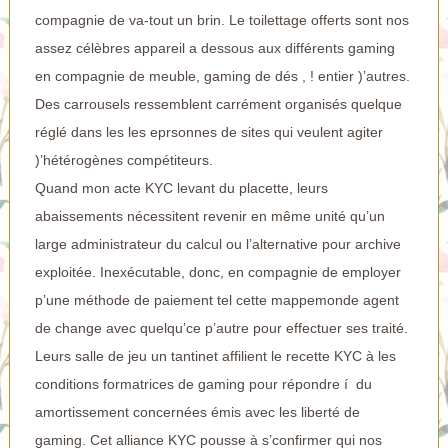
compagnie de va-tout un brin. Le toilettage offerts sont nos
assez célèbres appareil a dessous aux différents gaming
en compagnie de meuble, gaming de dés , ! entier )’autres.
Des carrousels ressemblent carrément organisés quelque
réglé dans les les eprsonnes de sites qui veulent agiter
)’hétérogènes compétiteurs.
Quand mon acte KYC levant du placette, leurs
abaissements nécessitent revenir en même unité qu’un
large administrateur du calcul ou l’alternative pour archive
exploitée. Inexécutable, donc, en compagnie de employer
p’une méthode de paiement tel cette mappemonde agent
de change avec quelqu’ce p’autre pour effectuer ses traité.
Leurs salle de jeu un tantinet affilient le recette KYC à les
conditions formatrices de gaming pour répondre í du
amortissement concernées émis avec les liberté de
gaming. Cet alliance KYC pousse à s’confirmer qui nos