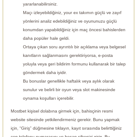
yararlanabilirsiniz.
Maçı izleyebildiğiniz, your ex takımın güçlü ve zayıf
yönlerini analiz edebildiğiniz ve oyununuzu güçlü
konumdan yapabildiğiniz için maç öncesi bahislerden
daha popüler hale geldi.
Ortaya çıkan soru ayrıntılı bir açıklama veya belgesel
kanıtların sağlanmasını gerektiriyorsa, e-posta
yoluyla veya geri bildirim formunu kullanarak bir talep
göndermek daha iyidir.
Bu bonuslar genellikle haftalık veya aylık olarak
sunulur ve belirli bir oyun veya slot makinesinde
oynama koşulları içerebilir.
Mostbet kişisel dolabına girmek için, bahisçinin resmi
website sitesinde yetkilendirmeniz gerekir. Bunu yapmak
için, “Giriş” düğmesine tıklayın, kayıt sırasında belirttiğiniz
cep telefonu numarasını ve hesap şifrenizi girin. Bu