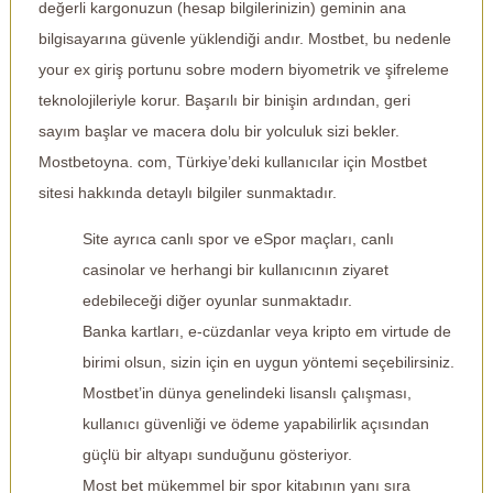
değerli kargonuzun (hesap bilgilerinizin) geminin ana
bilgisayarına güvenle yüklendiği andır. Mostbet, bu nedenle
your ex giriş portunu sobre modern biyometrik ve şifreleme
teknolojileriyle korur. Başarılı bir binişin ardından, geri
sayım başlar ve macera dolu bir yolculuk sizi bekler.
Mostbetoyna. com, Türkiye’deki kullanıcılar için Mostbet
sitesi hakkında detaylı bilgiler sunmaktadır.
Site ayrıca canlı spor ve eSpor maçları, canlı
casinolar ve herhangi bir kullanıcının ziyaret
edebileceği diğer oyunlar sunmaktadır.
Banka kartları, e-cüzdanlar veya kripto em virtude de
birimi olsun, sizin için en uygun yöntemi seçebilirsiniz.
Mostbet’in dünya genelindeki lisanslı çalışması,
kullanıcı güvenliği ve ödeme yapabilirlik açısından
güçlü bir altyapı sunduğunu gösteriyor.
Most bet mükemmel bir spor kitabının yanı sıra