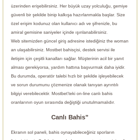
üzerinden erişebilirsiniz. Her büyük uzay yolculuğu, gemiye
güvenli bir şekilde binip kalkışa hazırlanmakla başlar. Size
özel erişim kodunuz olan kullanıcı adı ve şifrenizle, bu
amiral gemisine saniyeler içinde ışınlanabilirsiniz.
Web sitemizden güncel giriş adresine istediğiniz the woman
an ulaşabilirsiniz. Mostbet bahisçisi, destek servisi ile
iletişim için çeşitli kanalları sağlar. Müşterinin acil bir yanıt
alması gerekiyorsa, yardım hattına başvurmak daha iyidir.
Bu durumda, operatör talebi hızlı bir şekilde işleyebilecek
ve sorun durumunu çözmenize olanak tanıyan ayrıntılı
bilgiyi verebilecektir. Mostbet’teki on-line canlı bahis
oranlarının oyun sırasında değiştiği unutulmamalıdır.
Canlı Bahis”
Ekranın sol paneli, bahis oynayabileceğiniz sporların