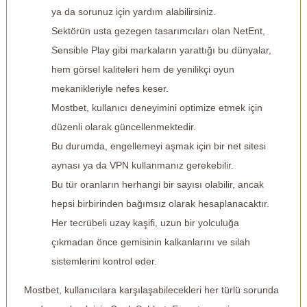
ya da sorunuz için yardım alabilirsiniz.
Sektörün usta gezegen tasarımcıları olan NetEnt,
Sensible Play gibi markaların yarattığı bu dünyalar,
hem görsel kaliteleri hem de yenilikçi oyun
mekanikleriyle nefes keser.
Mostbet, kullanıcı deneyimini optimize etmek için
düzenli olarak güncellenmektedir.
Bu durumda, engellemeyi aşmak için bir net sitesi
aynası ya da VPN kullanmanız gerekebilir.
Bu tür oranların herhangi bir sayısı olabilir, ancak
hepsi birbirinden bağımsız olarak hesaplanacaktır.
Her tecrübeli uzay kaşifi, uzun bir yolculuğa
çıkmadan önce gemisinin kalkanlarını ve silah
sistemlerini kontrol eder.
Mostbet, kullanıcılara karşılaşabilecekleri her türlü sorunda