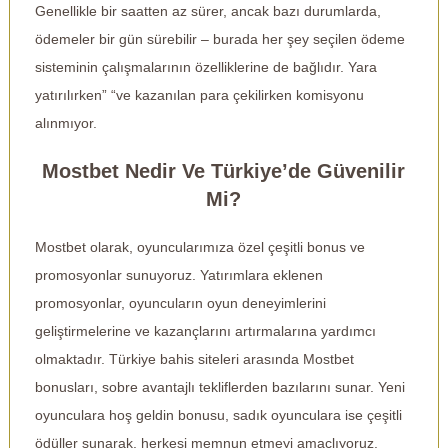
Genellikle bir saatten az sürer, ancak bazı durumlarda,
ödemeler bir gün sürebilir – burada her şey seçilen ödeme
sisteminin çalışmalarının özelliklerine de bağlıdır. Yara
yatırılırken” “ve kazanılan para çekilirken komisyonu
alınmıyor.
Mostbet Nedir Ve Türkiye’de Güvenilir
Mi?
Mostbet olarak, oyuncularımıza özel çeşitli bonus ve
promosyonlar sunuyoruz. Yatırımlara eklenen
promosyonlar, oyuncuların oyun deneyimlerini
geliştirmelerine ve kazançlarını artırmalarına yardımcı
olmaktadır. Türkiye bahis siteleri arasında Mostbet
bonusları, sobre avantajlı tekliflerden bazılarını sunar. Yeni
oyunculara hoş geldin bonusu, sadık oyunculara ise çeşitli
ödüller sunarak, herkesi memnun etmeyi amaçlıyoruz.