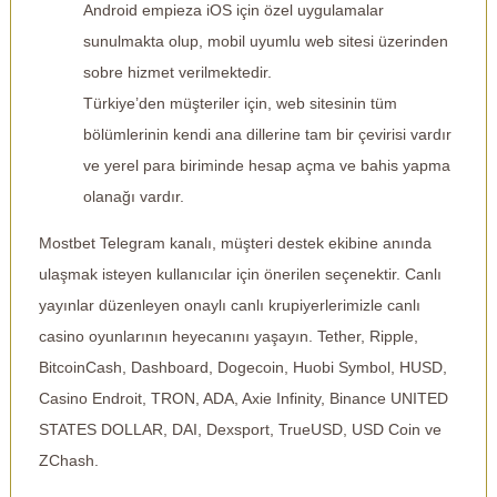
Android empieza iOS için özel uygulamalar
sunulmakta olup, mobil uyumlu web sitesi üzerinden
sobre hizmet verilmektedir.
Türkiye’den müşteriler için, web sitesinin tüm
bölümlerinin kendi ana dillerine tam bir çevirisi vardır
ve yerel para biriminde hesap açma ve bahis yapma
olanağı vardır.
Mostbet Telegram kanalı, müşteri destek ekibine anında
ulaşmak isteyen kullanıcılar için önerilen seçenektir. Canlı
yayınlar düzenleyen onaylı canlı krupiyerlerimizle canlı
casino oyunlarının heyecanını yaşayın. Tether, Ripple,
BitcoinCash, Dashboard, Dogecoin, Huobi Symbol, HUSD,
Casino Endroit, TRON, ADA, Axie Infinity, Binance UNITED
STATES DOLLAR, DAI, Dexsport, TrueUSD, USD Coin ve
ZChash.