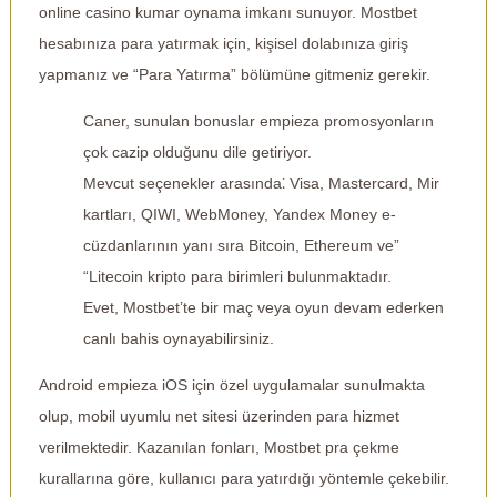
online casino kumar oynama imkanı sunuyor. Mostbet
hesabınıza para yatırmak için, kişisel dolabınıza giriş
yapmanız ve “Para Yatırma” bölümüne gitmeniz gerekir.
Caner, sunulan bonuslar empieza promosyonların
çok cazip olduğunu dile getiriyor.
Mevcut seçenekler arasında⁚ Visa, Mastercard, Mir
kartları, QIWI, WebMoney, Yandex Money e-
cüzdanlarının yanı sıra Bitcoin, Ethereum ve”
“Litecoin kripto para birimleri bulunmaktadır.
Evet, Mostbet’te bir maç veya oyun devam ederken
canlı bahis oynayabilirsiniz.
Android empieza iOS için özel uygulamalar sunulmakta
olup, mobil uyumlu net sitesi üzerinden para hizmet
verilmektedir. Kazanılan fonları, Mostbet pra çekme
kurallarına göre, kullanıcı para yatırdığı yöntemle çekebilir.