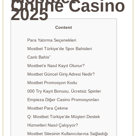
Online Casino
2025
Content
Para Yatırma Seçenekleri
Mostbet Türkiye’de Spor Bahisleri
Canlı Bahis”
Mostbet’e Nasıl Kayıt Olunur?
Mostbet Güncel Giriş Adresi Nedir?
Mostbet Promosyon Kodu
000 Try Kayıt Bonusu, Ücretsiz Spinler
Empieza Diğer Casino Promosyonları
Mostbet Para Çekme
Q: Mostbet Türkiye’de Müşteri Destek
Hizmetleri Nasıl Çalışıyor?
Mostbet Sitesinin Kullanıcılarına Sağladığı