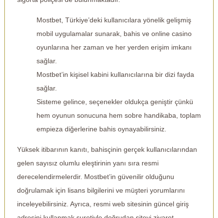
Mostbet, Türkiye’deki kullanıcılara yönelik gelişmiş
mobil uygulamalar sunarak, bahis ve online casino
oyunlarına her zaman ve her yerden erişim imkanı
sağlar.
Mostbet’in kişisel kabini kullanıcılarına bir dizi fayda
sağlar.
Sisteme gelince, seçenekler oldukça geniştir çünkü
hem oyunun sonucuna hem sobre handikaba, toplam
empieza diğerlerine bahis oynayabilirsiniz.
Yüksek itibarının kanıtı, bahisçinin gerçek kullanıcılarından
gelen sayısız olumlu eleştirinin yanı sıra resmi
derecelendirmelerdir. Mostbet’in güvenilir olduğunu
doğrulamak için lisans bilgilerini ve müşteri yorumlarını
inceleyebilirsiniz. Ayrıca, resmi web sitesinin güncel giriş
adresini kullanmak suretiyle doğrudan siteyi ziyaret