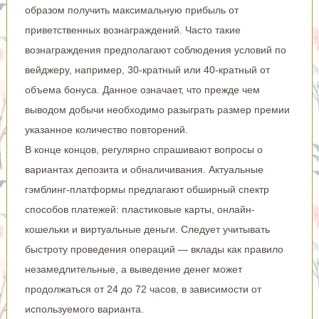
образом получить максимальную прибыль от
приветственных вознаграждений. Часто такие
вознаграждения предполагают соблюдения условий по
вейджеру, например, 30-кратный или 40-кратный от
объема бонуса. Данное означает, что прежде чем
выводом добычи необходимо разыграть размер премии
указанное количество повторений.
В конце концов, регулярно спрашивают вопросы о
вариантах депозита и обналичивания. Актуальные
гэмблинг-платформы предлагают обширный спектр
способов платежей: пластиковые карты, онлайн-
кошельки и виртуальные деньги. Следует учитывать
быстроту проведения операций — вклады как правило
незамедлительные, а выведение денег может
продолжаться от 24 до 72 часов, в зависимости от
используемого варианта.