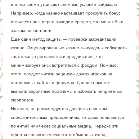
в то же время утаивают сложные условия вейджера.
Например, когда казино настаивает прокрутить бонус
пятьдесят раз, перед выводом средств, это может быть
знаком нечестности.
Еще один метод защиты — проверка аккредитации
казино. Лицензированные казино вынуждены соблюдать
тщательные регламенты и предписания, что
минимизирует риск встретиться с фродом. Помимо,
этого, следует читать рецензии других игроков на
автономных сайтах и форумах. Данное поможет
выявить вероятные проблемы и избежать неприятных
сюрпризов.
Наконец, не рекомендуется доверять слишком
соблазнительным предложениям, которые появляются
по e-mail или через социальные медиа. Нередко эти
оферты являются элементом обманных схем,