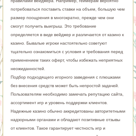
правилами вейджера. Например, геймерам вероятно
потребоваться поставить ставки на объем, большую чем
размер поощрения в многократно, прежде чем они
смогут получить выигрыш. Это требование
определяется в виде вейджер и различается от казино к
казино. Бывалые игроки настоятельно советуют
тщательно ознакомиться с условия и требования перед
применением таких оферт, чтобы избежать неприятных
неожиданностей.
Подбор подходящего игорного заведения с плюшками
без внесения средств может быть непростой задачей.
Пользователям необходимо замечать репутацию сайта,
ассортимент игр и уровень поддержки клиентов.
Надежные казино обычно аккредитованы авторитетными
надзорными органами и обладают позитивные отзывы
от клиентов. Такое гарантирует честность игр и