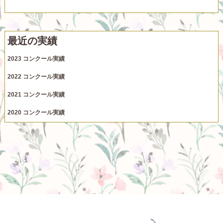
最近の実績
2023 コンクール実績
2022 コンクール実績
2021 コンクール実績
2020 コンクール実績