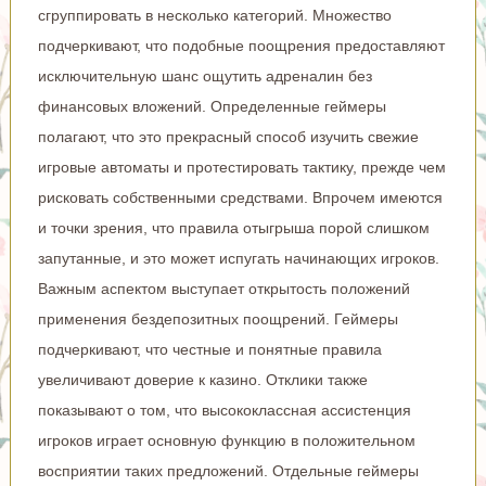
сгруппировать в несколько категорий. Множество
подчеркивают, что подобные поощрения предоставляют
исключительную шанс ощутить адреналин без
финансовых вложений. Определенные геймеры
полагают, что это прекрасный способ изучить свежие
игровые автоматы и протестировать тактику, прежде чем
рисковать собственными средствами. Впрочем имеются
и точки зрения, что правила отыгрыша порой слишком
запутанные, и это может испугать начинающих игроков.
Важным аспектом выступает открытость положений
применения бездепозитных поощрений. Геймеры
подчеркивают, что честные и понятные правила
увеличивают доверие к казино. Отклики также
показывают о том, что высококлассная ассистенция
игроков играет основную функцию в положительном
восприятии таких предложений. Отдельные геймеры