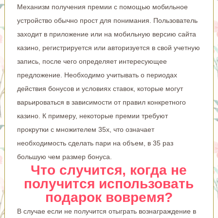
Механизм получения премии с помощью мобильное
устройство обычно прост для понимания. Пользователь
заходит в приложение или на мобильную версию сайта
казино, регистрируется или авторизуется в свой учетную
запись, после чего определяет интересующее
предложение. Необходимо учитывать о периодах
действия бонусов и условиях ставок, которые могут
варьироваться в зависимости от правил конкретного
казино. К примеру, некоторые премии требуют
прокрутки с множителем 35x, что означает
необходимость сделать пари на объем, в 35 раз
большую чем размер бонуса.
Что случится, когда не
получится использовать
подарок вовремя?
В случае если не получится отыграть вознаграждение в