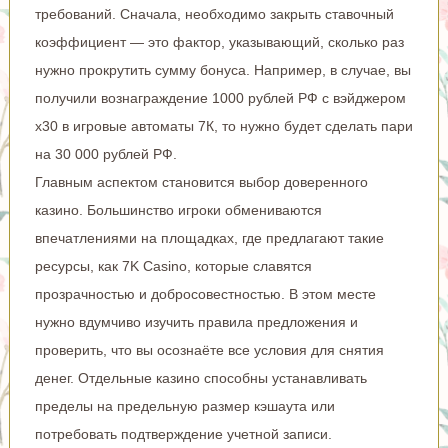
требований. Сначала, необходимо закрыть ставочный
коэффициент — это фактор, указывающий, сколько раз
нужно прокрутить сумму бонуса. Например, в случае, вы
получили вознаграждение 1000 рублей РФ с вэйджером
x30 в игровые автоматы 7К, то нужно будет сделать пари
на 30 000 рублей РФ.
Главным аспектом становится выбор доверенного
казино. Большинство игроки обмениваются
впечатлениями на площадках, где предлагают такие
ресурсы, как 7K Casino, которые славятся
прозрачностью и добросовестностью. В этом месте
нужно вдумчиво изучить правила предложения и
проверить, что вы осознаёте все условия для снятия
денег. Отдельные казино способны устанавливать
пределы на предельную размер кэшаута или
потребовать подтверждение учетной записи.