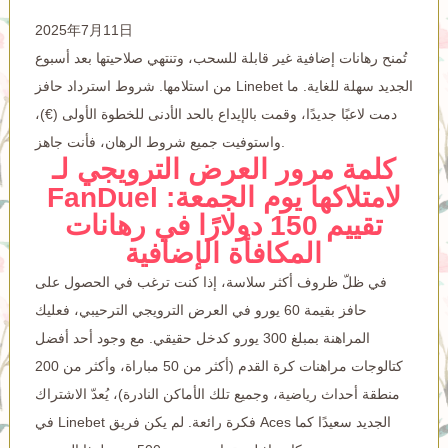
2025年7月11日
تُمنح رهانات إضافية غير قابلة للسحب، وتنتهي صلاحيتها بعد أسبوع
من استلامها. شروط استرداد حافز Linebet الجديد سهلة للغاية. ما
دمت لاعبًا جديدًا، وقمت بالإيداع بالحد الأدنى للخطوة الأولى (€)،
واستوفيت جميع شروط الرهان، فأنت جاهز.
كلمة مرور العرض الترويجي لـ
FanDuel لامتلاكها يوم الجمعة:
تقييم 150 دولارًا في رهانات
المكافأة الإضافية
في ظلّ ظروف أكثر سلاسة، إذا كنت ترغب في الحصول على
حافز بقيمة 60 يورو في العرض الترويجي الترحيبي، فعليك
المراهنة بمبلغ 300 يورو كدخل حقيقي.
مع وجود أحد أفضل
كتالوجات مراهنات كرة القدم (أكثر من 50 مباراة، وأكثر من 200
منطقة أحداث رياضية، وجميع تلك الأماكن النادرة)، يُعدّ الاشتراك
في Linebet فكرة رائعة. لم يكن فريق Aces الجديد سعيدًا كما