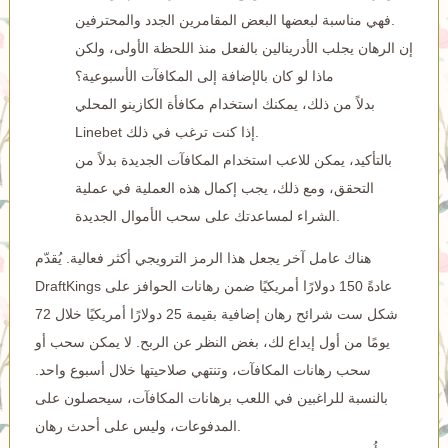
فهي مناسبة لبعضها البعض المقامرين الجدد والمحترفين.
إن الرهان يجلب الأدرينالين بالفعل منذ اللحظة الأولى، ولكن
ماذا لو كان بالإضافة إلى المكافآت الأسبوعية؟
بدلاً من ذلك، يمكنك استخدام مكافأة الكازينو المحلي
Linebet إذا كنت ترغب في ذلك.
بالتأكيد، يمكن للاعب استخدام المكافآت الجديدة بدلاً من
التحقق، ومع ذلك، يجب إكمال هذه العملية في عملية
الشراء لمساعدتك على سحب الأموال الجديدة.
هناك عامل آخر يجعل هذا الرمز الترويجي أكثر فعالية. يُقدّم
DraftKings عادةً 150 دولارًا أمريكيًا ضمن رهانات الحوافز على
شكل ست شرائح رهان إضافية بقيمة 25 دولارًا أمريكيًا خلال 72
يومًا من أول إيداع لك، بغض النظر عن الربح. لا يمكن سحب أو
سحب رهانات المكافآت، وتنتهي صلاحيتها خلال أسبوع واحد.
بالنسبة للراغبين في اللعب برهانات المكافآت، سيحصلون على
المدفوعات، وليس على أحدث رهان.