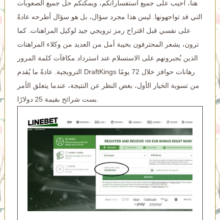
هنا، أُجيب على جميع استفساراتكم، ويمكنكم حل جميع الصعوبات
التي قد تواجهونها. ليس هذا مجرد سؤال، بل هو سؤال أطرحه عادةً
على نفسي قبل اقتراح رمز ترويجي جيد لوكيل المراهنات. كما
ترون، يشعر المحترفون بخيبة أمل من العديد من وكلاء المراهنات
الذين يُجبرونهم على الاستسلام عند استرداد مكافآت كلمة المرور
الترويجية. عادةً ما يُقدم DraftKings رهانات حوافز خلال 72 يومًا
من تسوية الخيار الأول، بغض النظر عن النتيجة، عندما يتعلق الأمر
بست شرائح بقيمة 25 دولارًا.