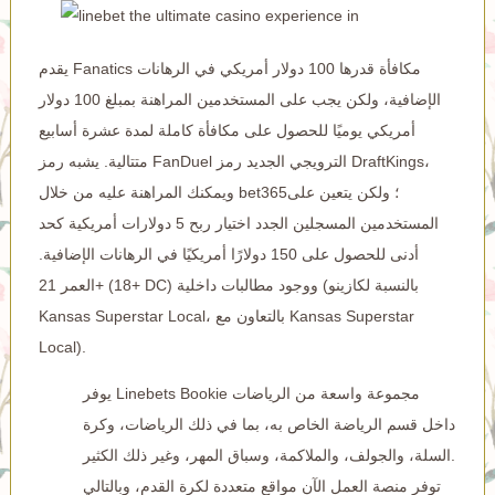
يقدم Fanatics مكافأة قدرها 100 دولار أمريكي في الرهانات
الإضافية، ولكن يجب على المستخدمين المراهنة بمبلغ 100 دولار
أمريكي يوميًا للحصول على مكافأة كاملة لمدة عشرة أسابيع
متتالية. يشبه رمز FanDuel الترويجي الجديد رمز DraftKings،
ويمكنك المراهنة عليه من خلال bet365؛ ولكن يتعين على
المستخدمين المسجلين الجدد اختيار ربح 5 دولارات أمريكية كحد
أدنى للحصول على 150 دولارًا أمريكيًا في الرهانات الإضافية.
العمر 21+ (18+ DC) ووجود مطالبات داخلية (بالنسبة لكازينو
Kansas Superstar Local، بالتعاون مع Kansas Superstar
Local).
يوفر Linebets Bookie مجموعة واسعة من الرياضات
داخل قسم الرياضة الخاص به، بما في ذلك الرياضات، وكرة
السلة، والجولف، والملاكمة، وسباق المهر، وغير ذلك الكثير.
توفر منصة العمل الآن مواقع متعددة لكرة القدم، وبالتالي