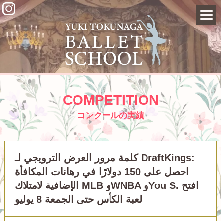
COMPETITION
コンクールの実績
كلمة مرور العرض الترويجي لـ DraftKings:
احصل على 150 دولارًا في رهانات المكافأة
الإضافية لامتلاك MLB وWNBA وYou S. افتح
لعبة الكأس حتى الجمعة 8 يوليو