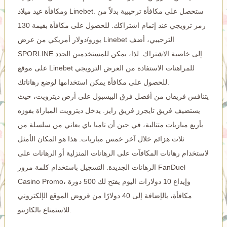
ومكافأة عيد ميلاد Linebet. ستحصل على مكافأة ترحيبية بدلاً من
رمز ترويجي عند إتمام اشتراكك. للحصول على مكافأة بقيمة 130
يورو/دولار أمريكي من عرض Linebet الترحيبي، أضف
SPORLINE إلى خاصية الاشتراك. لذا، يمكن للمستخدمين الجدد
على موقع Linebet للمراهنات الاستفادة من العرض الترويجي
للحصول على مكافأة يمكن استخدامها لوضع رهاناتك.
يتنافس فريقان من أفضل فرق البيسبول على أرض ديترويت، حيث
يستضيف فريق تايجرز فريق رايز. يدخل ديترويت المباراة بفوزه
بأربع مباريات متتالية، في حين أن تامبا باي يعاني من سلسلة من
ثلاث هزائم خلال آخر خمس مباريات. هذا هو المكان الأمثل
لاستخدام رهانات المكافآت على الرهانات المنزلية أو الرهانات على
الرهانات الجديدة. التسجيل باستخدام كلمة مرور FanDuel
Casino Promo، وإيداع 10 دولارات اليوم يفتح لك 500 دورة
مكافأة، بالإضافة إلى 40 دولارًا من قروض الموقع الإلكتروني
للاستمتاع بالكازينو.