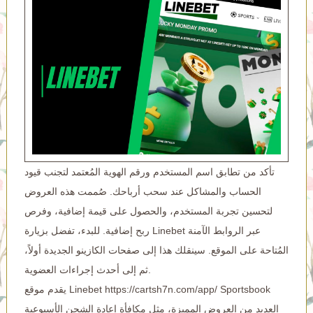
تأكد من تطابق اسم المستخدم ورقم الهوية المُعتمد لتجنب قيود
الحساب والمشاكل عند سحب أرباحك. صُممت هذه العروض
لتحسين تجربة المستخدم، والحصول على قيمة إضافية، وفرص
ربح إضافية. للبدء، تفضل بزيارة Linebet عبر الروابط الآمنة
المُتاحة على الموقع. سينقلك هذا إلى صفحات الكازينو الجديدة أولاً،
ثم إلى أحدث إجراءات العضوية.
Sportsbook
https://cartsh7n.com/app/
يقدم موقع Linebet
العديد من العروض المميزة، مثل مكافأة إعادة الشحن الأسبوعية