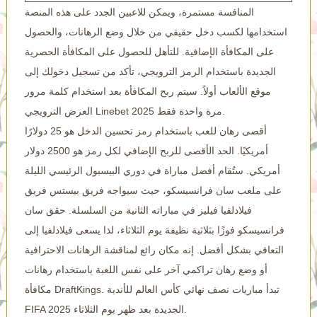
المنافسة مستمرة، ويمكن للاعبين الجدد على هذه المنصة
استخدامها لكسب دخل حقيقي من خلال وضع الرهانات، والحصول
على المكافأة الإضافية. للتأهل للحصول على المكافأة الحصرية
الجديدة باستخدام الرمز الترويجي، تأكد من تسجيل دخولك إلى
موقع الألعاب أولاً. سيتم ربح المكافأة بعد استخدام كلمة مرور
العرض الترويجي Linebet 2025 مرة واحدة فقط.
أقصى رهان للعب باستخدام رمز تحسين الدخل هو 25 دولارًا
أمريكيًا. الحد الأقصى للربح الإضافي لكل رمز هو 2500 دولار
أمريكي. ستُقام أفضل مباراة في دوري البيسبول الرئيسي الليلة
على ملعب سان فرانسيسكو، حيث سيواجه فريق بيستس فريق
فيلادلفيا فيليز في مباراته الثانية من السلسلة. حقق سان
فرانسيسكو فوزًا بثلاثية نظيفة يوم الثلاثاء، لذا يسعى فيلادلفيا إلى
التعافي بشكل أفضل. إنه مكان رائع لمناقشة الرهانات الاحترافية
أو وضع رهان تراكمي آخر على نفس اللعبة باستخدام رهانات
مكافأة DraftKings. تبدأ مباريات نصف نهائي كأس العالم للأندية
FIFA 2025 الجديدة بعد ظهر يوم الثلاثاء.