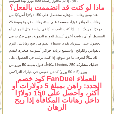
كان، إذ لم يتجاوز رصيده 500 يورو لهذا الموسم.
ماذا لو كنت قد انضممت بالفعل؟
عند وضع رهانك المؤهل، ستحصل على 150 دولارًا أمريكيًا من
رهانات الحوافز فورًا، مقسمة على ستة رهانات فردية بقيمة 25
دولارًا أمريكيًا. لذا، إذا كنت تلعب حاليًا في رياضة مثل الجولف أو
البيسبول أو أي رياضة أخرى تُنشط الدورة الدموية، فهل فكرت في
الحصول على استرداد نقدي بسيط؟ انضم هنا، ضع رهاناتك، التزم
بالقوانين واللوائح، واستمتع بزيادة حوافز أسبوعية صغيرة. لنقدم
لك مثالًا لتعرف ما هو متوقع. إذا كنت ترغب في الحصول على
مكافأة قبول بقيمة 50 يورو من Linebet، فعليك مشاركة 250
يورو (5 × 50 يورو) كدخل حقيقي في خيارك التراكمي.
كود خصم FanDuel للعملاء
الجدد: راهن بمبلغ 5 دولارات أو
أكثر، واحصل على 150 دولارًا
داخل رهانات المكافأة إذا ربح
الرهان