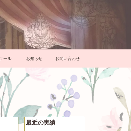
クール
お知らせ
お問い合わせ
最近の実績