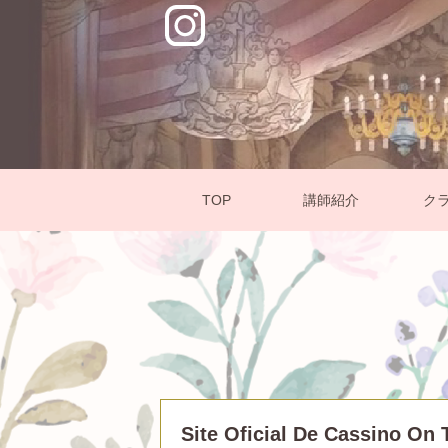
TOP
講師紹介
ク
Site Oficial De Cassino On