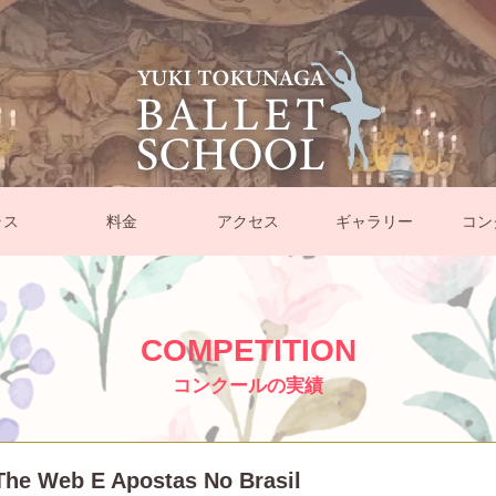
ラス
料金
アクセス
ギャラリー
コン
COMPETITION
コンクールの実績
 The Web E Apostas No Brasil