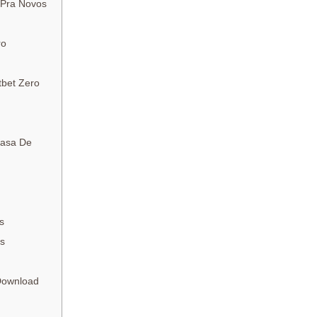
 Pra Novos
ro
bet Zero
Casa De
s
s
Download