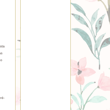
sta
as
do
ré-