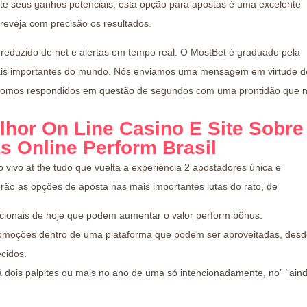
te seus ganhos potenciais, esta opção para apostas é uma excelente
preveja com precisão os resultados.
ón reduzido de net e alertas em tempo real. O MostBet é graduado pela
is importantes do mundo. Nós enviamos uma mensagem em virtude d
 e fomos respondidos em questão de segundos com uma prontidão que 
hor On Line Casino E Site Sobre
s Online Perform Brasil
o vivo at the tudo que vuelta a experiência 2 apostadores única e
rão as opções de aposta nas mais importantes lutas do rato, de
cionais de hoje que podem aumentar o valor perform bônus.
romoções dentro de uma plataforma que podem ser aproveitadas, des
cidos.
 dois palpites ou mais no ano de uma só intencionadamente, no” “ain