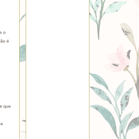
e o
não é
de que
da