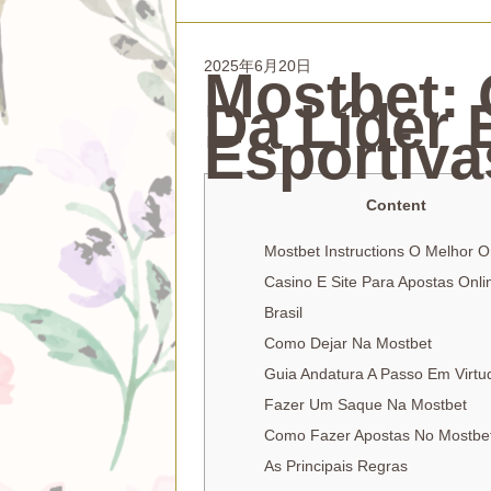
2025年6月20日
Mostbet: 
Da Líder
Esportiva
Content
Mostbet Instructions O Melhor O
Casino E Site Para Apostas Onli
Brasil
Como Dejar Na Mostbet
Guia Andatura A Passo Em Virtu
Fazer Um Saque Na Mostbet
Como Fazer Apostas No Mostbe
As Principais Regras