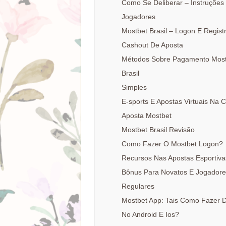
Como Se Deliberar – Instruções
Jogadores
Mostbet Brasil – Logon E Regist
Cashout De Aposta
Métodos Sobre Pagamento Most
Brasil
Simples
E-sports E Apostas Virtuais Na 
Aposta Mostbet
Mostbet Brasil Revisão
Como Fazer O Mostbet Logon?
Recursos Nas Apostas Esportiva
Bônus Para Novatos E Jogadore
Regulares
Mostbet App: Tais Como Fazer 
No Android E Ios?