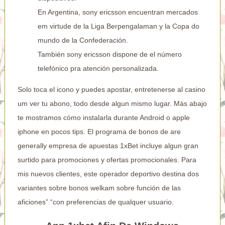
En Argentina, sony ericsson encuentran mercados
em virtude de la Liga Berpengalaman y la Copa do
mundo de la Confederación.
También sony ericsson dispone de el número
telefónico pra atención personalizada.
Solo toca el icono y puedes apostar, entretenerse al casino
um ver tu abono, todo desde algun mismo lugar. Más abajo
te mostramos cómo instalarla durante Android o apple
iphone en pocos tips. El programa de bonos de are
generally empresa de apuestas 1xBet incluye algun gran
surtido para promociones y ofertas promocionales. Para
mis nuevos clientes, este operador deportivo destina dos
variantes sobre bonos welkam sobre función de las
aficiones” “con preferencias de qualquer usuario.