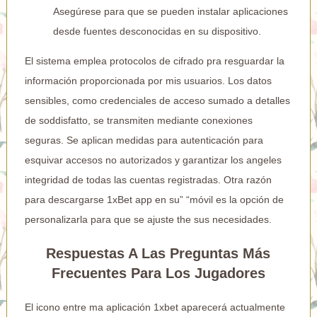
Asegúrese para que se pueden instalar aplicaciones
desde fuentes desconocidas en su dispositivo.
El sistema emplea protocolos de cifrado pra resguardar la
información proporcionada por mis usuarios. Los datos
sensibles, como credenciales de acceso sumado a detalles
de soddisfatto, se transmiten mediante conexiones
seguras. Se aplican medidas para autenticación para
esquivar accesos no autorizados y garantizar los angeles
integridad de todas las cuentas registradas. Otra razón
para descargarse 1xBet app en su” “móvil es la opción de
personalizarla para que se ajuste the sus necesidades.
Respuestas A Las Preguntas Más
Frecuentes Para Los Jugadores
El icono entre ma aplicación 1xbet aparecerá actualmente