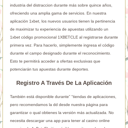
industria del distraccion durante más sobre quince años,
ofreciendo una amplia gama de servicios. En nuestra
aplicación 1xbet, los nuevos usuarios tienen la pertinencia
de maximizar tu experiencia de apuestas utilizando un
1xbet código promocional 1XBETCLE al registrarse durante
primera vez. Para hacerlo, simplemente ingresa el código
durante el campo designado durante el reconocimiento.
Esto te permitirá acceder a ofertas exclusivas que
potenciarán tus apuestas durante deportes.
Registro A Través De La Aplicación
También está disponible durante” “tiendas de aplicaciones,
pero recomendamos la dd desde nuestra página para
garantizar o qual obtienes la versión más actualizada. No
necesita descargar una app para tener al casino online