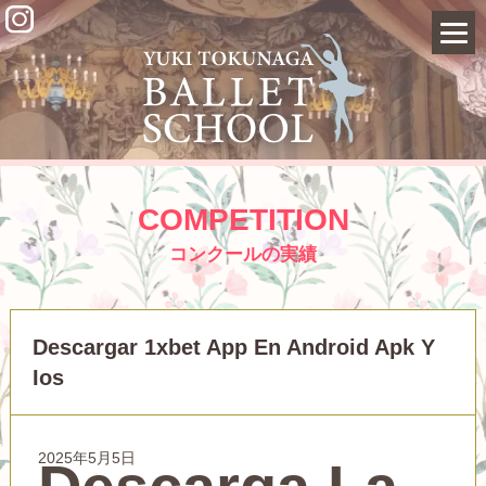
COMPETITION
コンクールの実績
Descargar 1xbet App En Android Apk Y
Ios
2025年5月5日