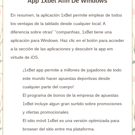
App 1xbet Afin De Windows
En resumen, la aplicación 1xBet permite emplear de todos
los ventajas de la tablado desde cualquier local. A
diferencia sobre otras” “companhias, 1xBet tiene una
aplicación para Windows. Haz clic en el botón para acceder
a la sección de las aplicaciones y descubrir la app em
virtude de iOS.
¡1xBet app permite a millones de jugadores de todo
este mundo hacer apuestas deportivas desde
cualquier parte del cuerpo!
El programa de bonos de la empresa de apuestas
1xBet incluye algun gran surtido sobre promociones
y ofertas promocionales.
El sitio móvil 1xBet es una versión optimizada para
browser del sitio entre ma plataforma.