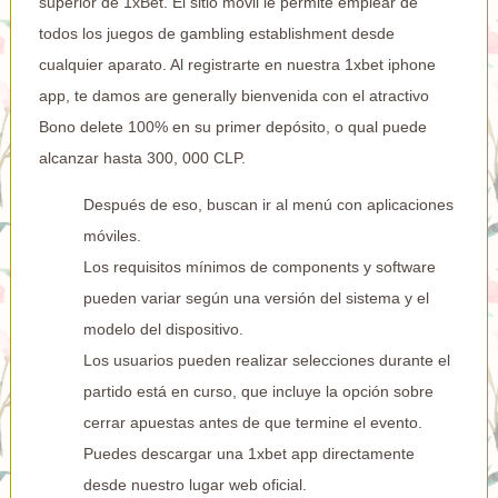
superior de 1xBet. El sitio móvil le permite emplear de
todos los juegos de gambling establishment desde
cualquier aparato. Al registrarte en nuestra 1xbet iphone
app, te damos are generally bienvenida con el atractivo
Bono delete 100% en su primer depósito, o qual puede
alcanzar hasta 300, 000 CLP.
Después de eso, buscan ir al menú con aplicaciones
móviles.
Los requisitos mínimos de components y software
pueden variar según una versión del sistema y el
modelo del dispositivo.
Los usuarios pueden realizar selecciones durante el
partido está en curso, que incluye la opción sobre
cerrar apuestas antes de que termine el evento.
Puedes descargar una 1xbet app directamente
desde nuestro lugar web oficial.