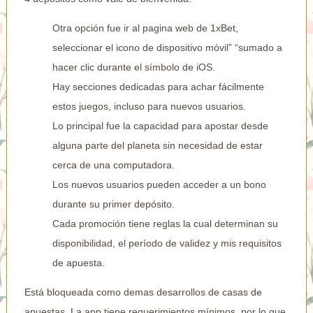
Otra opción fue ir al pagina web de 1xBet,
seleccionar el icono de dispositivo móvil” “sumado a
hacer clic durante el símbolo de iOS.
Hay secciones dedicadas para achar fácilmente
estos juegos, incluso para nuevos usuarios.
Lo principal fue la capacidad para apostar desde
alguna parte del planeta sin necesidad de estar
cerca de una computadora.
Los nuevos usuarios pueden acceder a un bono
durante su primer depósito.
Cada promoción tiene reglas la cual determinan su
disponibilidad, el período de validez y mis requisitos
de apuesta.
Está bloqueada como demas desarrollos de casas de
apuestas. La app tiene requerimientos mínimos, por lo que