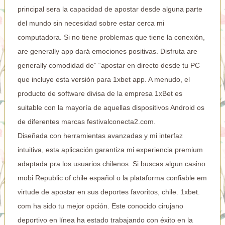
principal sera la capacidad de apostar desde alguna parte
del mundo sin necesidad sobre estar cerca mi
computadora. Si no tiene problemas que tiene la conexión,
are generally app dará emociones positivas. Disfruta are
generally comodidad de” “apostar en directo desde tu PC
que incluye esta versión para 1xbet app. A menudo, el
producto de software divisa de la empresa 1xBet es
suitable con la mayoría de aquellas dispositivos Android os
de diferentes marcas
festivalconecta2.com
.
Diseñada con herramientas avanzadas y mi interfaz
intuitiva, esta aplicación garantiza mi experiencia premium
adaptada pra los usuarios chilenos. Si buscas algun casino
mobi Republic of chile español o la plataforma confiable em
virtude de apostar en sus deportes favoritos, chile. 1xbet.
com ha sido tu mejor opción. Este conocido cirujano
deportivo en línea ha estado trabajando con éxito en la