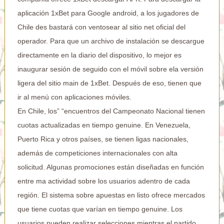
aplicación 1xBet para Google android, a los jugadores de
Chile des bastará con ventosear al sitio net oficial del
operador. Para que un archivo de instalación se descargue
directamente en la diario del dispositivo, lo mejor es
inaugurar sesión de seguido con el móvil sobre ela versión
ligera del sitio main de 1xBet. Después de eso, tienen que
ir al menú con aplicaciones móviles.
En Chile, los” “encuentros del Campeonato Nacional tienen
cuotas actualizadas en tiempo genuine. En Venezuela,
Puerto Rica y otros países, se tienen ligas nacionales,
además de competiciones internacionales con alta
solicitud. Algunas promociones están diseñadas en función
entre ma actividad sobre los usuarios adentro de cada
región. El sistema sobre apuestas en listo ofrece mercados
que tiene cuotas que varían en tiempo genuine. Los
usuarios pueden realizar selecciones mientras el partido